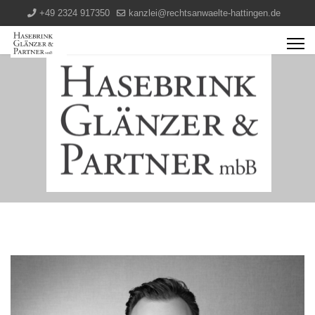
+49 2324 917350
kanzlei@rechtsanwaelte-hattingen.de